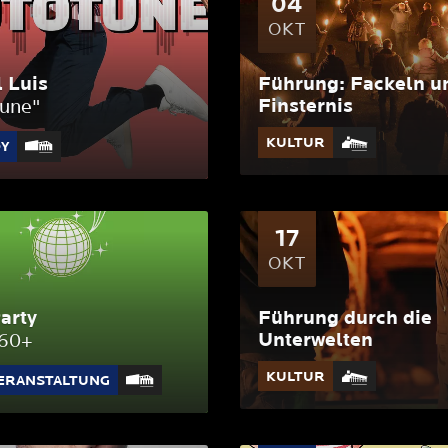
04
OKT
 Luis
Führung: Fackeln u
Finsternis
tune"
KULTUR
Y
17
OKT
arty
Führung durch die
Unterwelten
r60+
KULTUR
ERANSTALTUNG