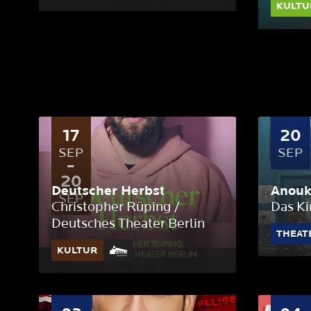
KULTU
17
20
SEP
SEP
20
Deutscher Herbst
Anou
SEP
Christopher Rüping /
Das Ki
Deutsches Theater Berlin
THEAT
KULTUR