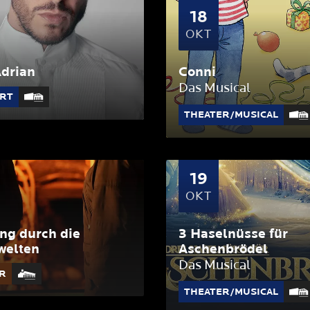
18
OKT
drian
Conni
Das Musical
RT
THEATER/MUSICAL
19
OKT
ng durch die
3 Haselnüsse für
welten
Aschenbrödel
Das Musical
R
THEATER/MUSICAL