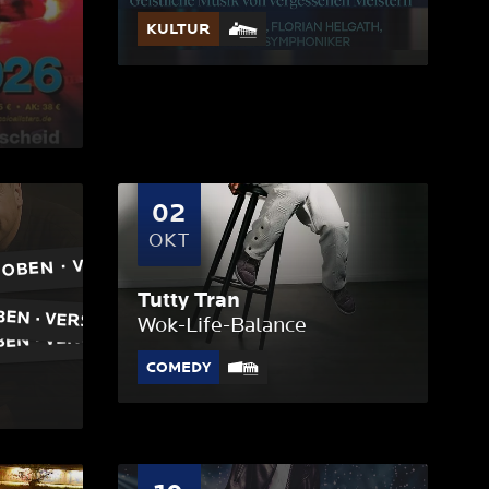
KULTUR
02
OKT
OBEN · VERSCHOBEN · VERS
Tutty Tran
l
Wok-Life-Balance
COMEDY