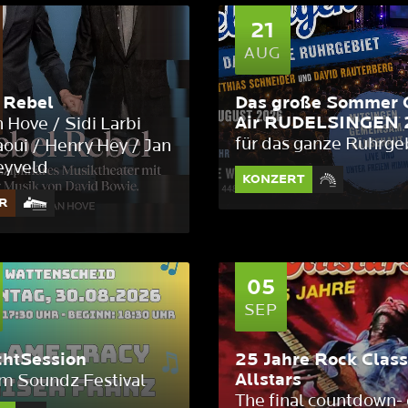
21
AUG
 Rebel
Das große Sommer 
Air RUDELSINGEN 
n Hove / Sidi Larbi
für das ganze Ruhrge
oui / Henry Hey / Jan
eyveld
KONZERT
R
05
SEP
chtSession
25 Jahre Rock Class
Allstars
m Soundz Festival
The final countdown- 