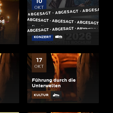
10
OKT
ABGESAGT · ABGESAGT · ABGESAGT · 
nd
Dieter Bohlen & Band
Der Poptitan live in Bochum
KONZERT
17
OKT
Führung durch die
Unterwelten
KULTUR