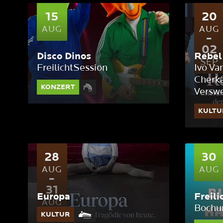
15
20
AUG
AUG
02
Disco Dinos
Rebel
SEP
FreilichtSession
Ivo Va
Cherka
KONZERT
Versw
KULTU
28
30
AUG
AUG
31
Europa
Freili
AUG
Bochu
KULTUR