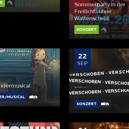
R
Sommerparty in der
Freilichtbühne
Wattenscheid
KONZERT
22
SEP
VERSCHOBEN · VERSCH
k
True Collins
ndermusical
Europe's Greatest Phi
Collins-Show
ER/MUSICAL
KONZERT