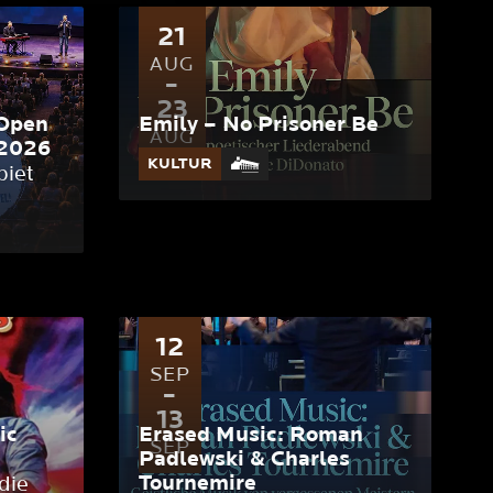
21
AUG
23
Open
Emily – No Prisoner Be
AUG
2026
KULTUR
biet
12
SEP
13
ic
Erased Music: Roman
SEP
Padlewski & Charles
Tournemire
die