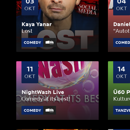
03
04
OKT
OKT
Kaya Yanar
Daniel
Lost
"Auto
COMEDY
COMED
11
14
OKT
OKT
NightWash Live
Ü60 P
Comedy at its best!
Kultu
COMEDY
TANZV