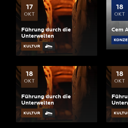
17
18
OKT
OKT
Führung durch die
Cem A
Unterwelten
KONZE
KULTUR
18
18
OKT
OKT
Führung durch die
Führu
Unterwelten
Unter
KULTUR
KULTU