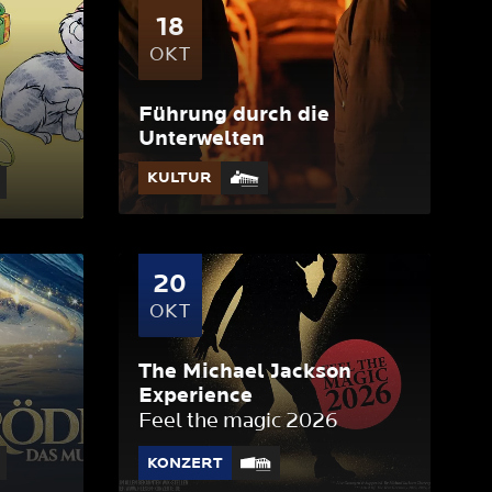
18
OKT
Führung durch die
Unterwelten
KULTUR
20
OKT
The Michael Jackson
Experience
Feel the magic 2026
KONZERT